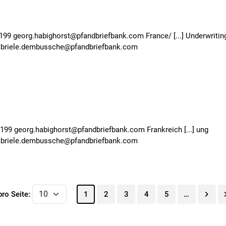
99 georg.habighorst@pfandbriefbank.com France/ [...] Underwritin
abriele.dembussche@pfandbriefbank.com
199 georg.habighorst@pfandbriefbank.com Frankreich [...] ung
abriele.dembussche@pfandbriefbank.com
ro Seite:
1
2
3
4
5
…