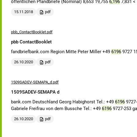
öffentlichen Pfandbriefe (Nominal) 8,653 19,755
6,196
7,831 < 
15.11.2018
pdf
pbb_ContactBooklet.pdf
pbb ContactBooklet
fandbriefbank.com Region Mitte Peter Miller +49
6196
9727 15
26.10.2020
pdf
1509SADEV-SEMAPA_d.pdf
1509SADEV-SEMAPA d
bank.com Deutschland Georg Habighorst Tel.: +49
6196
9727-
Gabriele Freifrau von dem Bussche Tel.: +49
6196
9727-253 g
26.10.2020
pdf