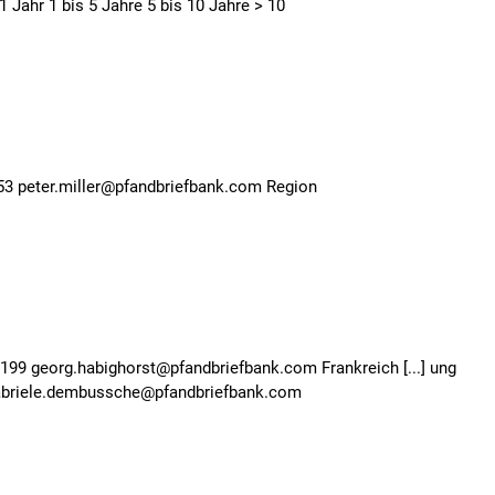
1 Jahr 1 bis 5 Jahre 5 bis 10 Jahre > 10
3 peter.miller@pfandbriefbank.com Region
199 georg.habighorst@pfandbriefbank.com Frankreich [...] ung
abriele.dembussche@pfandbriefbank.com