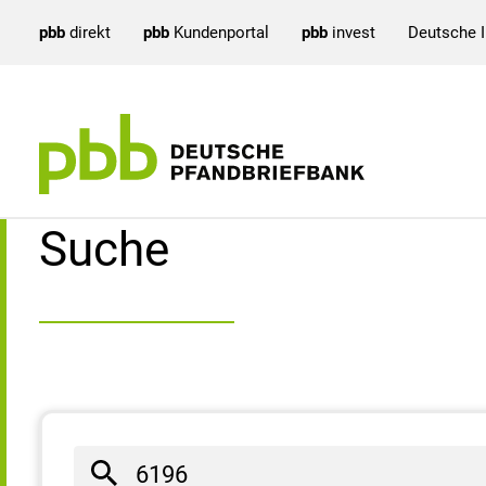
pbb
direkt
pbb
Kundenportal
pbb
invest
Deutsche 
Suchergebnisse
Suche