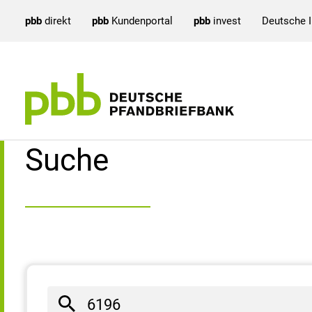
pbb
direkt
pbb
Kundenportal
pbb
invest
Deutsche 
Suchergebnisse
Suche