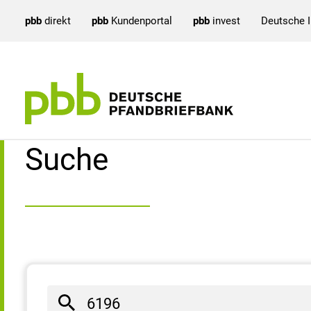
pbb
direkt
pbb
Kundenportal
pbb
invest
Deutsche 
Suchergebnisse
Suche