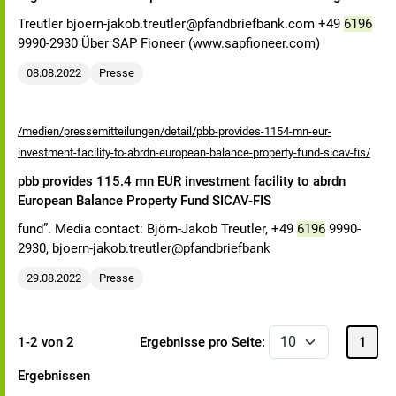
Treutler bjoern-jakob.treutler@pfandbriefbank.com +49
6196
9990-2930 Über SAP Fioneer (www.sapfioneer.com)
08.08.2022
Presse
/medien/pressemitteilungen/detail/pbb-provides-1154-mn-eur-
investment-facility-to-abrdn-european-balance-property-fund-sicav-fis/
pbb provides 115.4 mn EUR investment facility to abrdn
European Balance Property Fund SICAV-FIS
fund”. Media contact: Björn-Jakob Treutler, +49
6196
9990-
2930, bjoern-jakob.treutler@pfandbriefbank
29.08.2022
Presse
1-2 von 2
Ergebnisse pro Seite:
1
Ergebnissen