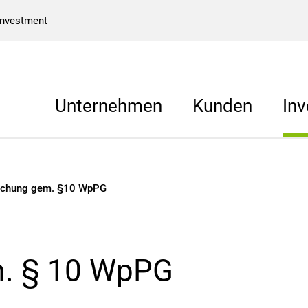
Investment
Unternehmen
Kunden
Inv
§10 WpPG
lichung gem. §10 WpPG
m. § 10 WpPG