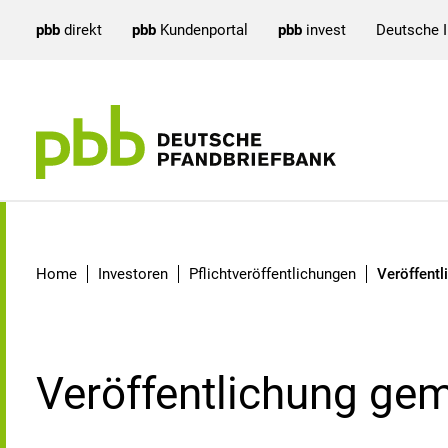
pbb
direkt
pbb
Kundenportal
pbb
invest
Deutsche 
Veröffentlichung gem. 
Home
Investoren
Pflichtveröffentlichungen
Veröffent
Veröffentlichung ge