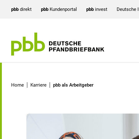
pbb
direkt
pbb
Kundenportal
pbb
invest
Deutsche 
pbb als Arbeitgeber
Home
Karriere
pbb als Arbeitgeber