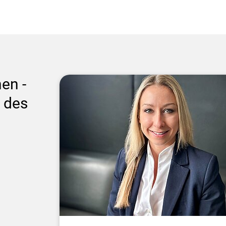
en -
 des