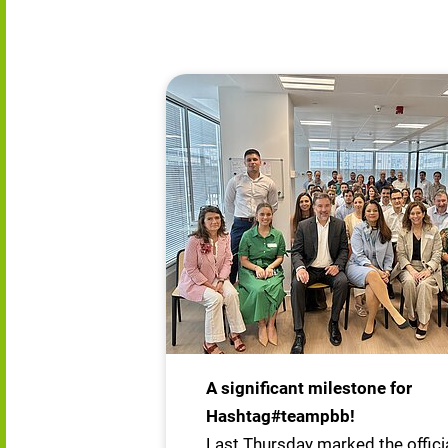
A significant milestone for
Hashtag#teampbb!
Last Thursday marked the offici