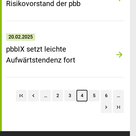
Risikovorstand der pbb
20.02.2025
pbbIX setzt leichte
Aufwärtstendenz fort
…
2
3
4
5
6
…