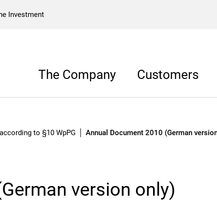
he Investment
The Company
Customers
German version only)
 according to §10 WpPG
Annual Document 2010 (German version
German version only)