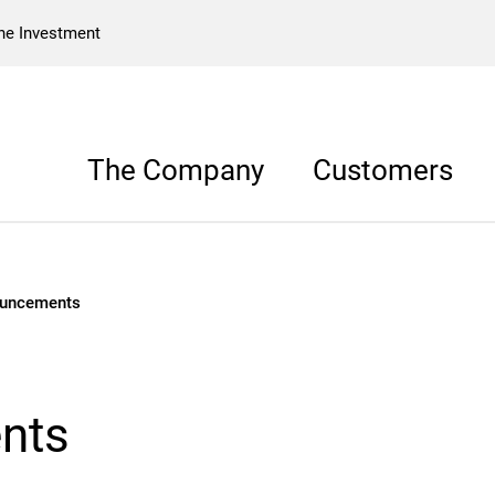
he Investment
The Company
Customers
ouncements
nts