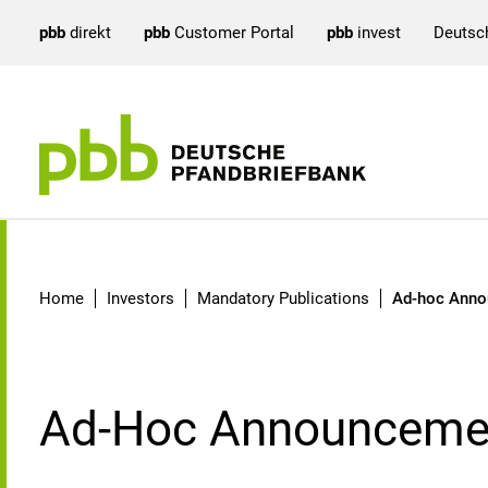
pbb
direkt
pbb
Customer Portal
pbb
invest
Deutsc
Ad-hoc Announcements
Home
Investors
Mandatory Publications
Ad-hoc Ann
Ad-Hoc Announceme