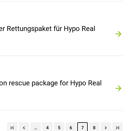
er Rettungspaket für Hypo Real
on rescue package for Hypo Real
…
4
5
6
7
8