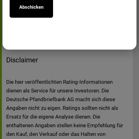
12.07.2019 - Credit Opinion Deutsche
vertraglicher oder sonstiger Art zu dienen. Sie
Pfandbriefbank AG - Mortgage Covered
stellen weder ein Angebot zum Kauf- oder
Bonds (Q1/19)
Verkauf noch eine Aufforderung zur Abgabe
eines Angebots zum Kauf oder Verkauf von
der Deutschen Pfandbriefbank AG emittierter
Wertpapiere dar.
Disclaimer
Bei direkten oder indirekten Verweisen auf
fremde Internetseiten ("Links"), die außerhalb
des Verantwortungsbereiches der Deutschen
Die hier veröffentlichten Rating-Informationen
Pfand-briefbank AG liegen, würde eine
dienen als Service für unsere Investoren. Die
Haftung ausschließlich in dem Fall eintreten,
Deutsche Pfandbriefbank AG macht sich diese
in dem die Deutsche Pfandbriefbank AG von
Angaben nicht zu eigen. Ratings sollten nicht als
den Inhalten Kenntnis hat und es ihr technisch
Ersatz für die eigene Analyse dienen. Die
möglich und zumutbar wäre, die Nutzung im
enthaltenen Angaben stellen keine Empfehlung für
Falle rechtswidriger Inhalte zu verhindern. Der
den Kauf, den Verkauf oder das Halten von