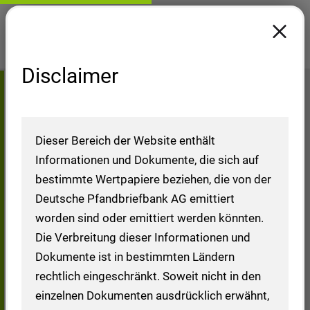
Disclaimer
Reports Moody's Ratings
Home
Investoren
Financial Ratings (Overview)
Reports Moody's Ratings
Dieser Bereich der Website enthält
Informationen und Dokumente, die sich auf
bestimmte Wertpapiere beziehen, die von der
Deutsche Pfandbriefbank AG emittiert
Reports Moody's
worden sind oder emittiert werden könnten.
Die Verbreitung dieser Informationen und
Ratings
Dokumente ist in bestimmten Ländern
rechtlich eingeschränkt. Soweit nicht in den
einzelnen Dokumenten ausdrücklich erwähnt,