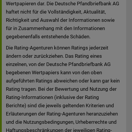
Deutschen Pfandbriefbank AG waren zum
Wertpapieren dar. Die Deutsche Pfandbriefbank AG
Zeitpunkt der Linksetzung keine illegalen
haftet nicht für die Vollständigkeit, Aktualität,
Inhalte auf den verknüpften Seiten erkennbar.
Richtigkeit und Auswahl der Informationen sowie
Deshalb distanziert sie sich hiermit von den
für in Zusammenhang mit den Informationen
Inhalten betreffenden aller Seiten, die nach
gegebenenfalls entstehende Schäden.
der Linksetzung verändert wurden.
Die Rating-Agenturen können Ratings jederzeit
DIE FOLGENDEN INFORMATIONEN UND
ändern oder zurückziehen. Das Rating eines
DOKUMENTE SIND NICHT AN PERSONEN
einzelnen, von der Deutsche Pfandbriefbank AG
GERICHTET, DIE IN DEN VEREINIGTEN
begebenen Wertpapiers kann von den oben
STAATEN VON AMERIKA ANSÄSSIG SIND,
aufgeführten Ratings abweichen oder kann gar kein
UND DÜRFEN VON SOLCHEN PERSONEN
Rating tragen. Bei der Bewertung und Nutzung der
NICHT EINGESEHEN UND NICHT AN SIE
Rating-Informationen (inklusive der Rating
VERTEILT WERDEN.
Berichte) sind die jeweils geltenden Kriterien und
Erläuterungen der Rating-Agenturen heranzuziehen
Durch den Aufruf der folgenden Bereiche der
und die Nutzungsbedingungen, Urheberrechte und
Website bestätigen Sie, dass Sie nicht in den
Haftungsbeschränkungen der jeweiligen Rating-