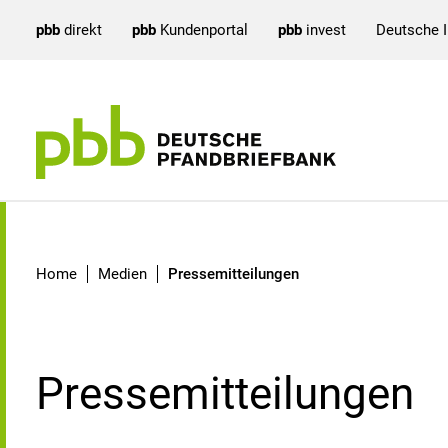
pbb
direkt
pbb
Kundenportal
pbb
invest
Deutsche 
Pressemitteilungen
Home
Medien
Pressemitteilungen
Pressemitteilungen