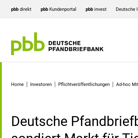
pbb
direkt
pbb
Kundenportal
pbb
invest
Deutsche 
Detail
Home
Investoren
Pflichtveröffentlichungen
Ad-hoc Mit
Deutsche Pfandbrief