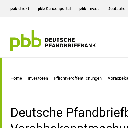
pbb
direkt
pbb
Kundenportal
pbb
invest
Deutsche 
Detail
Home
Investoren
Pflichtveröffentlichungen
Vorabbek
Deutsche Pfandbrief