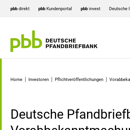
pbb
direkt
pbb
Kundenportal
pbb
invest
Deutsche 
Detail
Home
Investoren
Pflichtveröffentlichungen
Vorabbek
Deutsche Pfandbrief