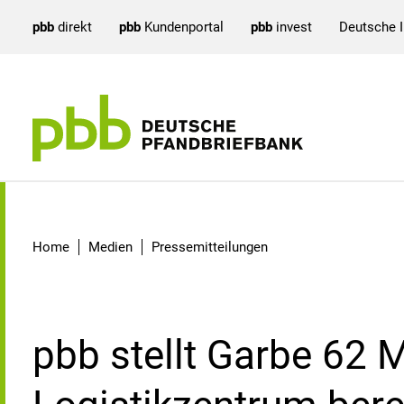
pbb
direkt
pbb
Kundenportal
pbb
invest
Deutsche 
Detail
Home
Medien
Pressemitteilungen
pbb stellt Garbe 62 M