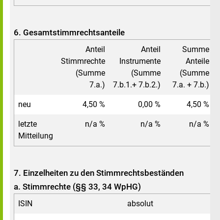
6. Gesamtstimmrechtsanteile
Anteil
Anteil
Summe
Stimmrechte
Instrumente
Anteile
(Summe
(Summe
(Summe
7.a.)
7.b.1.+ 7.b.2.)
7.a. + 7.b.)
neu
4,50 %
0,00 %
4,50 %
letzte
n/a %
n/a %
n/a %
Mitteilung
7. Einzelheiten zu den Stimmrechtsbeständen
a. Stimmrechte (§§ 33, 34 WpHG)
ISIN
absolut