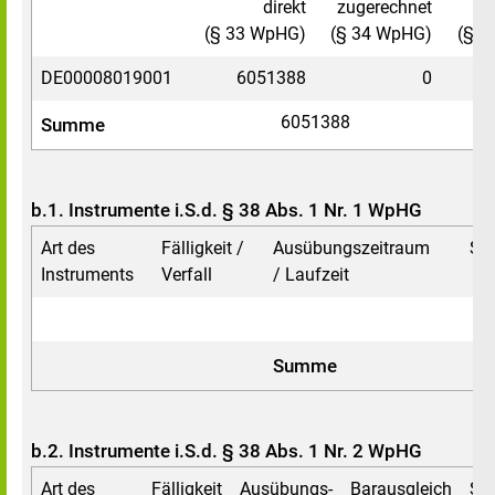
direkt
zugerechnet
(§ 33 WpHG)
(§ 34 WpHG)
(§ 3
DE00008019001
6051388
0
6051388
Summe
b.1. Instrumente i.S.d. § 38 Abs. 1 Nr. 1 WpHG
Art des
Fälligkeit /
Ausübungs­zeitraum
St
Instruments
Verfall
/ Laufzeit
Summe
b.2. Instrumente i.S.d. § 38 Abs. 1 Nr. 2 WpHG
Art des
Fälligkeit
Ausübungs­
Barausgleich
St