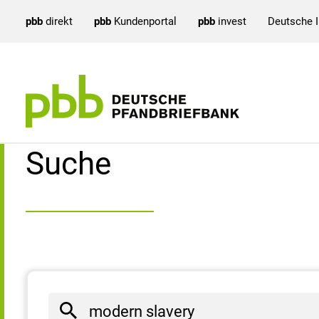
pbb
direkt
pbb
Kundenportal
pbb
invest
Deutsche 
Suchergebnisse
Suche