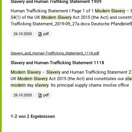
Slavery and Human Traffiking Statement 1909
Human Trafficking Statement I Page 1 of 1
Modern
Slavery
–
54(1) of the UK
Modern
Slavery
Act 2015 (the Act) and consti
Trafficking Statement_2019-09_27a.docx Deutsche Pfandbrie
26.10.2020
pdf
Slavery_and_Human-Trafficking_Statement_1118.pdf
Slavery and Human-Trafficking Statement 1118
Modern
Slavery
–
Slavery
and Human Trafficking Statement 27.
UK
Modern
Slavery
Act 2015 (the Act) and constitutes our
sla
modern
day
slavery
. Its principal supply chains involve office
26.10.2020
pdf
1-2 von 2 Ergebnissen