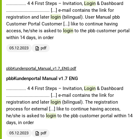
................ 4 4 First Steps – Invitation,
Login
& Dashboard
................................... [...] e-mail contains the link for
registration and later
login
(bilingual). User Manual pbb
Customer Portal Customer [...] like to continue having
access, he/she is asked to
login
to the pbb customer portal
within 14 days, in order
05.12.2023
pdf
pbbKundenportal_Manual_v1.7_ENG.pdf
pbbKundenportal Manual v1.7 ENG
................ 4 4 First Steps – Invitation,
Login
& Dashboard
................................... [...] e-mail contains the link for
registration and later
login
(bilingual). The registration
process for external [...] like to continue having access,
he/she is asked to
login
to the pbb customer portal within 14
days, in order
05.12.2023
pdf