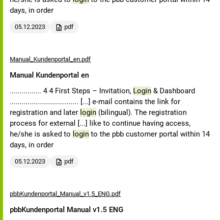
days, in order
05.12.2023
pdf
Manual_Kundenportal_en.pdf
Manual Kundenportal en
................ 4 4 First Steps – Invitation,
Login
& Dashboard
................................... [...] e-mail contains the link for
registration and later
login
(bilingual). The registration
process for external [...] like to continue having access,
he/she is asked to
login
to the pbb customer portal within 14
days, in order
05.12.2023
pdf
pbbKundenportal_Manual_v1.5_ENG.pdf
pbbKundenportal Manual v1.5 ENG