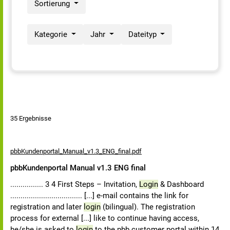
Sortierung
Kategorie
Jahr
Dateityp
35 Ergebnisse
pbbKundenportal_Manual_v1.3_ENG_final.pdf
pbbKundenportal Manual v1.3 ENG final
................ 3 4 First Steps – Invitation,
Login
& Dashboard
................................... [...] e-mail contains the link for
registration and later
login
(bilingual). The registration
process for external [...] like to continue having access,
he/she is asked to
login
to the pbb customer portal within 14