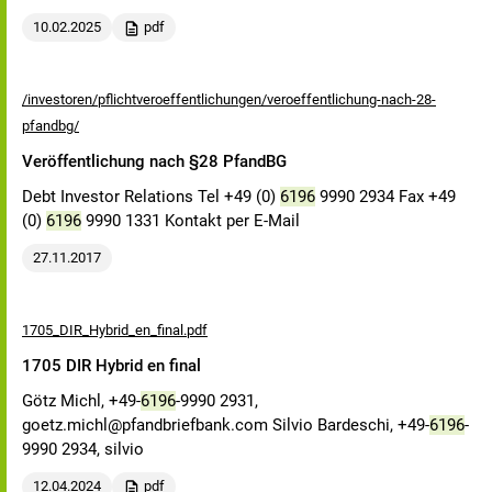
10.02.2025
pdf
/investoren/pflichtveroeffentlichungen/veroeffentlichung-nach-28-
pfandbg/
Veröffentlichung nach §28 PfandBG
Debt Investor Relations Tel +49 (0)
6196
9990 2934 Fax +49
(0)
6196
9990 1331 Kontakt per E-Mail
27.11.2017
1705_DIR_Hybrid_en_final.pdf
1705 DIR Hybrid en final
Götz Michl, +49-
6196
-9990 2931,
goetz.michl@pfandbriefbank.com Silvio Bardeschi, +49-
6196
-
9990 2934, silvio
12.04.2024
pdf